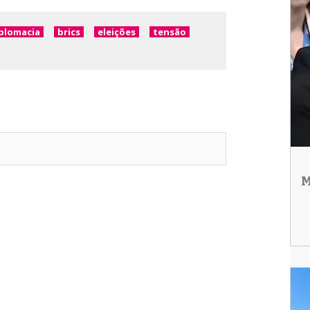
plomacia
brics
eleições
tensão
M