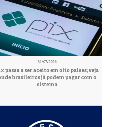
31/07/2026
ix passa a ser aceito em oito países; veja
onde brasileiros já podem pagar com o
sistema