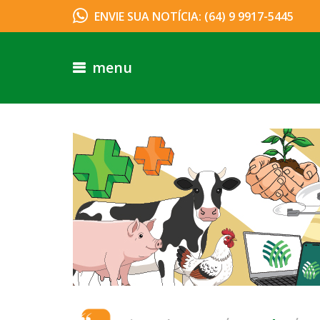
ENVIE SUA NOTÍCIA: (64) 9 9917-5445
menu