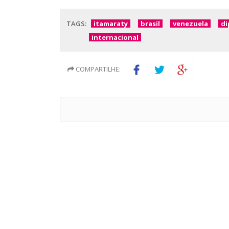
TAGS:
itamaraty
brasil
venezuela
di
internacional
COMPARTILHE: