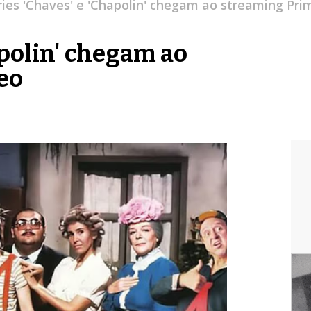
ries 'Chaves' e 'Chapolin' chegam ao streaming Pri
apolin' chegam ao
eo