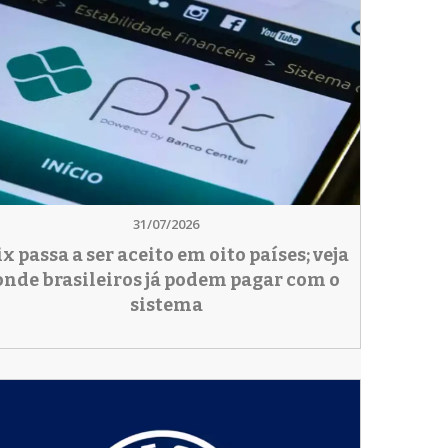
31/07/2026
ix passa a ser aceito em oito países; veja
onde brasileiros já podem pagar com o
sistema