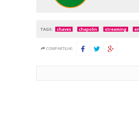
TAGS:
chaves
chapolin
streaming
e
COMPARTILHE: