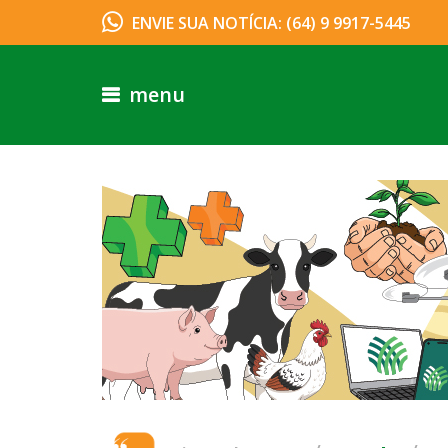
ENVIE SUA NOTÍCIA: (64) 9 9917-5445
menu