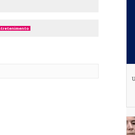
ntretenimento
U