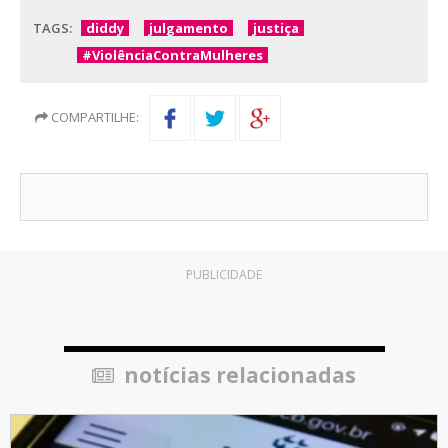
TAGS:
diddy
julgamento
justiça
#ViolênciaContraMulheres
COMPARTILHE:
PUBLICIDADE
notícias relacionadas