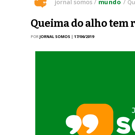
/
/
jornal somos
mundo
Qu
Queima do alho tem r
POR
JORNAL SOMOS
|
17/06/2019