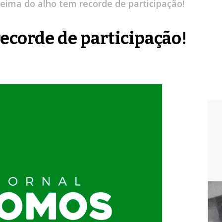
eima do alho tem recorde de participação!
ecorde de participação!