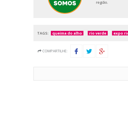
região.
TAGS:
queima do alho
rio verde
expo ri
COMPARTILHE: