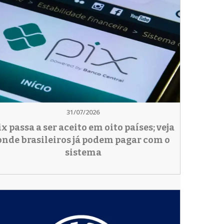
31/07/2026
ix passa a ser aceito em oito países; veja
onde brasileiros já podem pagar com o
sistema