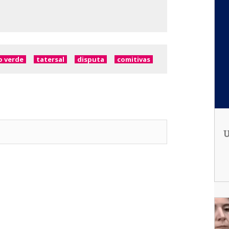
o verde
tatersal
disputa
comitivas
U