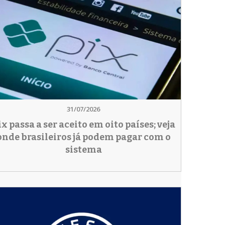
31/07/2026
ix passa a ser aceito em oito países; veja
onde brasileiros já podem pagar com o
sistema