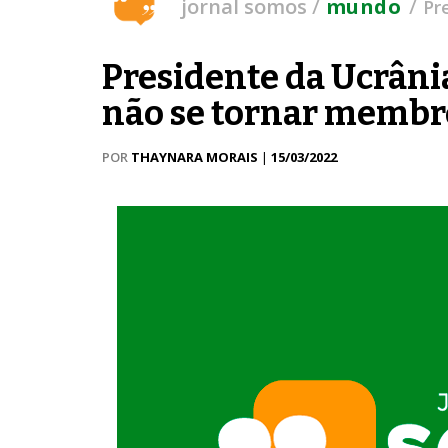
/
/
jornal somos
mundo
Pr
Presidente da Ucrâni
não se tornar membr
POR
THAYNARA MORAIS
|
15/03/2022