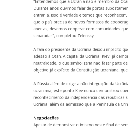
“Entendemos que a Ucrânia não é membro da Otan
Durante anos ouvimos falar de portas supostame
entrar lá. Isso é verdade e temos que reconhecer”
que o país precisa de novos formatos de cooperaç
abertas, devemos cooperar com comunidades que n
separadas”, completou Zelensky.
A fala do presidente da Ucrânia deixou implícito qu
adesão à Otan. A capital da Ucrânia, Kiev, já demo
neutralidade, o que simbolizaria não fazer parte de
objetivo já explícito da Constituição ucraniana, 
A Rússia além de exigir a não integração da Ucrân
ucraniana, este ponto Kiev nunca demonstrou quer
reconhecimento da independência das repúblicas s
Ucrânia, além da admissão que a Península da Crime
Negociações
Apesar de demonstrar otimismo neste final de sema