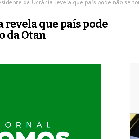
esidente da Ucrânia revela que país pode não se 
a revela que país pode
o da Otan