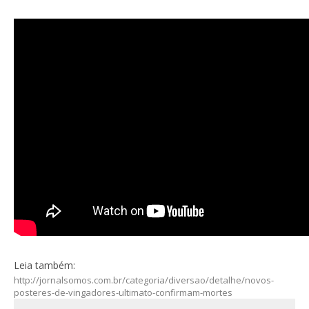
Leia também:
http://jornalsomos.com.br/categoria/diversao/detalhe/novos-
posteres-de-vingadores-ultimato-confirmam-mortes