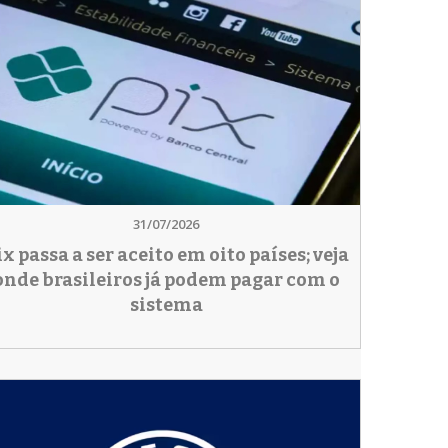
31/07/2026
ix passa a ser aceito em oito países; veja
onde brasileiros já podem pagar com o
sistema