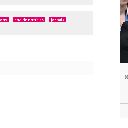
idos
aba de notícias
jornais
M