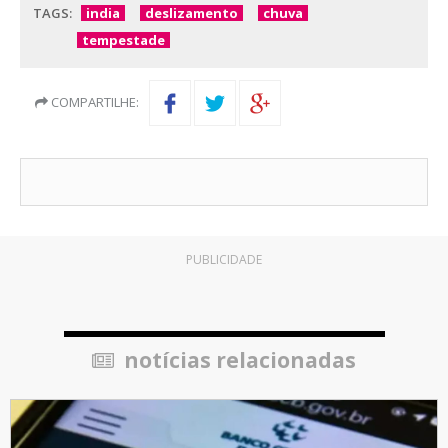
TAGS:
india
deslizamento
chuva
tempestade
COMPARTILHE:
PUBLICIDADE
notícias relacionadas