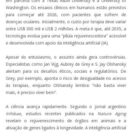
em parceria com a Texas A&M University e a University of
Washington. Os ensaios clínicos em humanos estão previstos
para começar até 2026, com pacientes que sofrem de
doenças oculares. Inicialmente, o custo por terapia deve variar
entre US$ 300 mil e US$ 2 milhões. A meta é que, até 2035, a
tecnologia evolua para uma “pílula rejuvenescedora” acessível
e desenvolvida com apoio da inteligência artificial (IA).
Apesar do entusiasmo, o assunto ainda gera controvérsias.
Especialistas como Jan Vijg, Aubrey de Grey e S. Jay Olshansky
alertam para os desafios éticos, sociais e regulatórios. De
Grey, por exemplo, aponta o risco de desigualdade no acesso
às terapias, enquanto Olshansky lembra: “não basta viver
mais, é preciso viver bem”.
A ciência avança rapidamente. Segundo o jornal argentino
Infobae
, estudos recentes publicados na
Nature Aging
revelam o rejuvenescimento de órgãos em animais e a
ativação de genes ligados à longevidade. A inteligência artificial