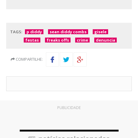
TAGS:
p diddy
sean diddy combs
gisele
festas
freaks offs
crime
denuncia
COMPARTILHE:
PUBLICIDADE