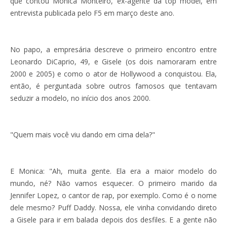
que contou Monica Monteiro, ex-agente da top model, em
entrevista publicada pelo F5 em março deste ano.
No papo, a empresária descreve o primeiro encontro entre
Leonardo DiCaprio, 49, e Gisele (os dois namoraram entre
2000 e 2005) e como o ator de Hollywood a conquistou. Ela,
então, é perguntada sobre outros famosos que tentavam
seduzir a modelo, no início dos anos 2000.
"Quem mais você viu dando em cima dela?"
E Monica: "Ah, muita gente. Ela era a maior modelo do
mundo, né? Não vamos esquecer. O primeiro marido da
Jennifer Lopez, o cantor de rap, por exemplo. Como é o nome
dele mesmo? Puff Daddy. Nossa, ele vinha convidando direto
a Gisele para ir em balada depois dos desfiles. E a gente não