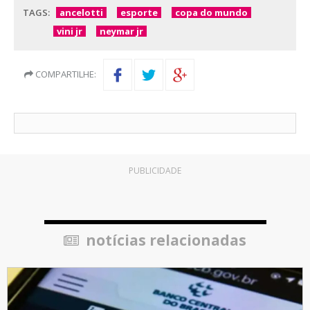
TAGS:
ancelotti
esporte
copa do mundo
vini jr
neymar jr
COMPARTILHE:
PUBLICIDADE
notícias relacionadas