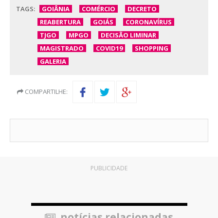
TAGS:
GOIÂNIA
COMÉRCIO
DECRETO
REABERTURA
GOIÁS
CORONAVÍRUS
TJGO
MPGO
DECISÃO LIMINAR
MAGISTRADO
COVID19
SHOPPING
GALERIA
COMPARTILHE:
PUBLICIDADE
notícias relacionadas