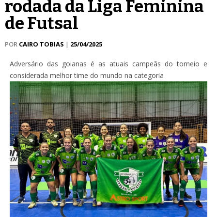
rodada da Liga Feminina
de Futsal
POR
CAIRO TOBIAS
|
25/04/2025
Adversário das goianas é as atuais campeãs do torneio e
considerada melhor time do mundo na categoria