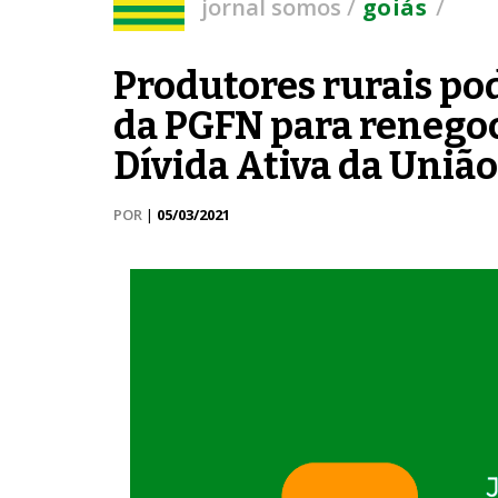
/
/
jornal somos
goiás
Produtores rurais po
da PGFN para renegoci
Dívida Ativa da União
POR
|
05/03/2021