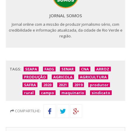
JORNAL SOMOS
Jornal online com a missão de produzir jornalismo sério, com
credibilidade e informação atualizada, da cidade de Rio Verde e
região.
TAGS:
SEAPA
FAEG
SENAR
CNA
ARROZ
PRODUÇÃO
AGRICOLA
AGRICULTURA
SAFRA
2020
2021
2019
produtor
rural
campo
maquinario
sindicato
COMPARTILHE: