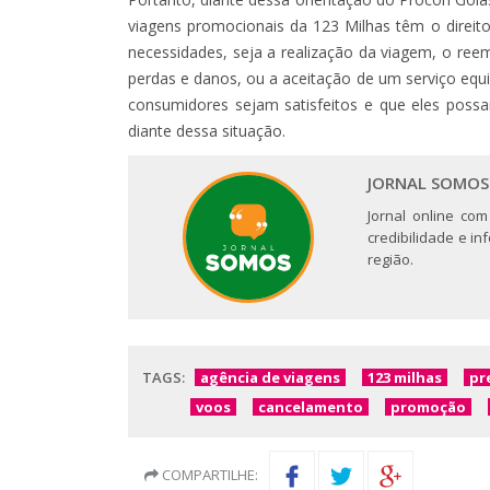
viagens promocionais da 123 Milhas têm o direit
necessidades, seja a realização da viagem, o re
perdas e danos, ou a aceitação de um serviço equiv
consumidores sejam satisfeitos e que eles pos
diante dessa situação.
JORNAL SOMOS
Jornal online com
credibilidade e i
região.
TAGS:
agência de viagens
123 milhas
pr
voos
cancelamento
promoção
COMPARTILHE: