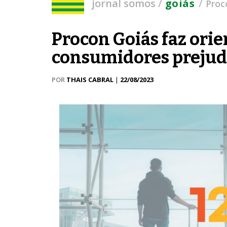
/
/
jornal somos
goiás
Proc
Procon Goiás faz orie
consumidores prejudi
POR
THAIS CABRAL
|
22/08/2023