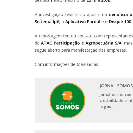
deslocamento máximo de
25 minutos
.
A investigação teve início após uma
denúncia 
Sistema Ipê
, o
Aplicativo Pardal
e o
Disque 100
.
A reportagem tentou contato com representante
da
ATAC Participação e Agropecuária S/A
, ma
segue aberto para manifestação das empresas.
Com informações de Mais Goiás
JORNAL SOMOS
Jornal online com
credibilidade e i
região.