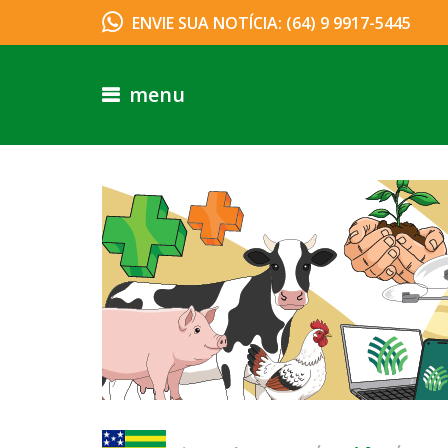
ENVIE SUA NOTÍCIA: (64) 9 9917-5445
menu