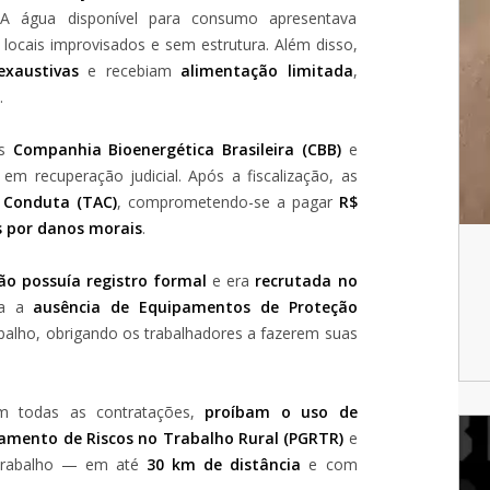
 A água disponível para consumo apresentava
 locais improvisados e sem estrutura. Além disso,
exaustivas
e recebiam
alimentação limitada
,
.
as
Companhia Bioenergética Brasileira (CBB)
e
em recuperação judicial. Após a fiscalização, as
 Conduta (TAC)
, comprometendo-se a pagar
R$
es por danos morais
.
ão possuía registro formal
e era
recrutada no
da a
ausência de Equipamentos de Proteção
abalho, obrigando os trabalhadores a fazerem suas
m todas as contratações,
proíbam o uso de
amento de Riscos no Trabalho Rural (PGRTR)
e
 trabalho — em até
30 km de distância
e com