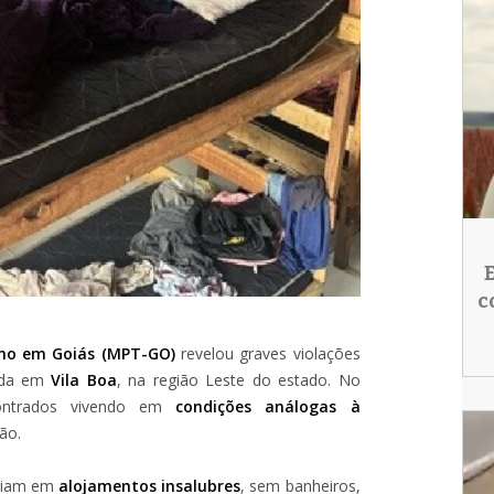
c
lho em Goiás (MPT-GO)
revelou graves violações
zada em
Vila Boa
, na região Leste do estado. No
ntrados vivendo em
condições análogas à
ão.
rmiam em
alojamentos insalubres
, sem banheiros,