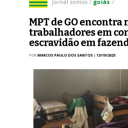
/
/
jornal somos
goiás
MPT de GO encontra 
trabalhadores em con
escravidão em fazen
POR
MARCOS PAULO DOS SANTOS
|
13/10/2025