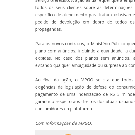
serviço oferecido. A ação ainda requer que a empr
todos os seus clientes sobre as determinações j
específico de atendimento para tratar exclusivam
pedido de devolução em dobro de todos os v
propagandas.
Para os novos contratos, o Ministério Público que
plano com anúncios, incluindo a quantidade, a
exibidas. No caso dos planos sem anúncios, a
evitando qualquer ambiguidade ou surpresa ao co
Ao final da ação, o MPGO solicita que todos
exigências da legislação de defesa do consu
pagamento de uma indenização de R$ 3 milhões 
garantir o respeito aos direitos dos atuais usuár
consumidores da plataforma.
Com informações de MPGO.