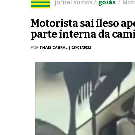
/
/
jornal somos
goiás
Moto
Motorista sai ileso ap
parte interna da ca
POR
THAIS CABRAL
|
23/01/2023