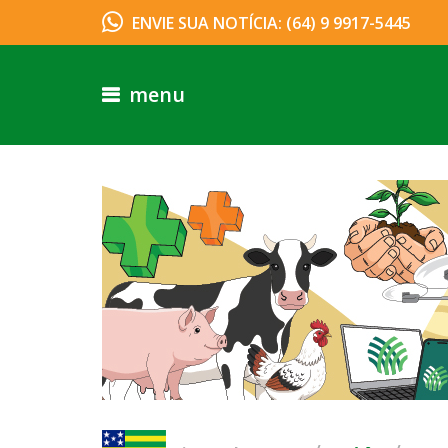
ENVIE SUA NOTÍCIA: (64) 9 9917-5445
menu