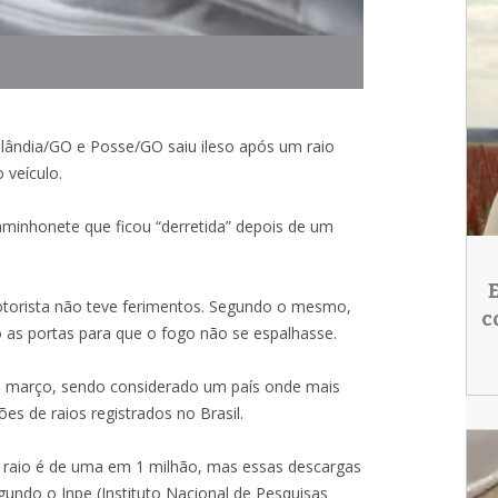
lândia/GO e Posse/GO saiu ileso após um raio
o veículo.
aminhonete que ficou “derretida” depois de um
motorista não teve ferimentos. Segundo o mesmo,
c
o as portas para que o fogo não se espalhasse.
 a março, sendo considerado um país onde mais
es de raios registrados no Brasil.
m raio é de uma em 1 milhão, mas essas descargas
undo o Inpe (Instituto Nacional de Pesquisas