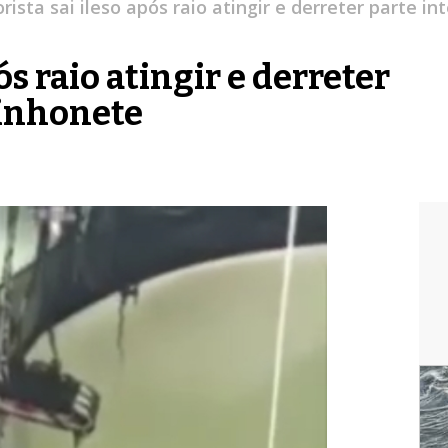
rista sai ileso após raio atingir e derreter parte 
ós raio atingir e derreter
minhonete