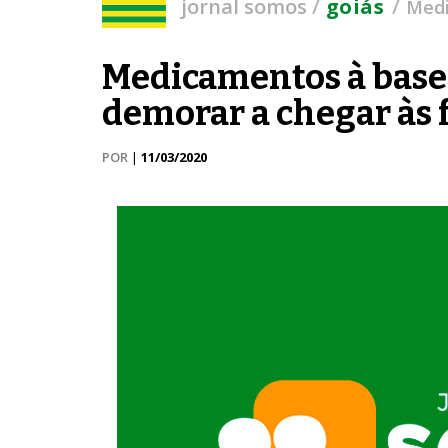
/
/
jornal somos
goiás
Medi
Medicamentos à base
demorar a chegar às 
POR
|
11/03/2020