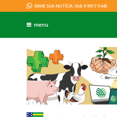
ENVIE SUA NOTÍCIA: (64) 9 9917-5445
menu