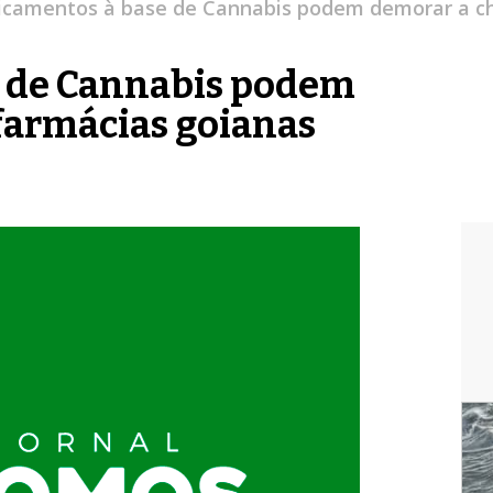
camentos à base de Cannabis podem demorar a ch
 de Cannabis podem
farmácias goianas