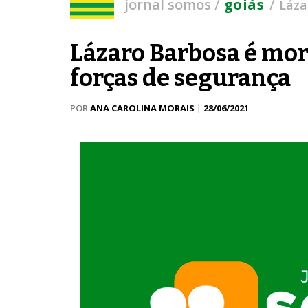
/
/
jornal somos
goiás
Láza
Lázaro Barbosa é mor
forças de segurança
POR
ANA CAROLINA MORAIS
|
28/06/2021