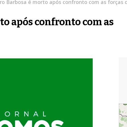
ro Barbosa é morto após confronto com as forças 
to após confronto com as