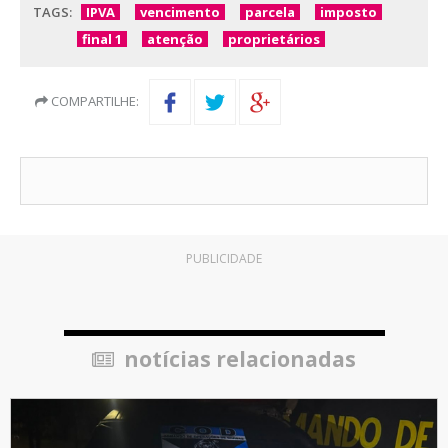
TAGS:
IPVA
vencimento
parcela
imposto
final 1
atenção
proprietários
COMPARTILHE:
PUBLICIDADE
notícias relacionadas