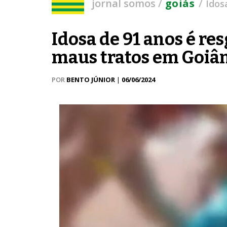
/
/
jornal somos
goiás
Idos
Idosa de 91 anos é re
maus tratos em Goiâni
POR
BENTO JÚNIOR
|
06/06/2024