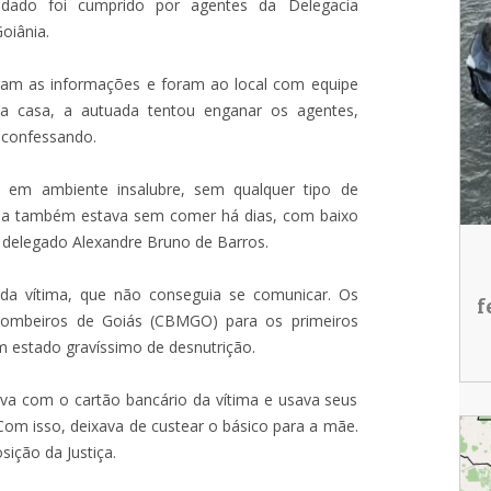
ndado foi cumprido por agentes da Delegacia
oiânia.
aram as informações e foram ao local com equipe
). Na casa, a autuada tentou enganar os agentes,
 confessando.
a em ambiente insalubre, sem qualquer tipo de
dosa também estava sem comer há dias, com baixo
 delegado Alexandre Bruno de Barros.
 da vítima, que não conseguia se comunicar. Os
f
e Bombeiros de Goiás (CBMGO) para os primeiros
m estado gravíssimo de desnutrição.
ava com o cartão bancário da vítima e usava seus
 Com isso, deixava de custear o básico para a mãe.
sição da Justiça.