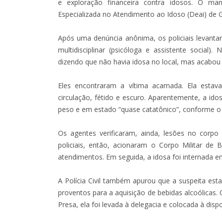
e exploração financeira contra idosos. O ma
Especializada no Atendimento ao Idoso (Deai) de G
Após uma denúncia anônima, os policiais levant
multidisciplinar (psicóloga e assistente social
dizendo que não havia idosa no local, mas acabou
Eles encontraram a vítima acamada. Ela estav
circulação, fétido e escuro. Aparentemente, a i
peso e em estado “quase catatônico”, conforme o
Os agentes verificaram, ainda, lesões no corpo
policiais, então, acionaram o Corpo Militar d
atendimentos. Em seguida, a idosa foi internada e
A Polícia Civil também apurou que a suspeita est
proventos para a aquisição de bebidas alcoólicas.
Presa, ela foi levada à delegacia e colocada à dispo