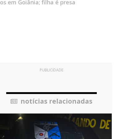
s em Goiânia; filha é presa
PUBLICIDADE
notícias relacionadas