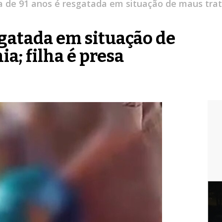
a de 91 anos é resgatada em situação de maus trato
sgatada em situação de
a; filha é presa