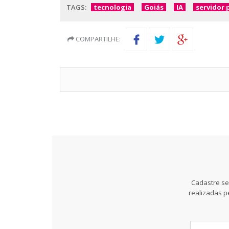
TAGS:
tecnologia
Goiás
IA
servidor 
COMPARTILHE:
Cadastre se
realizadas p