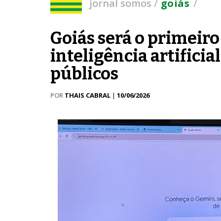
/
/
jornal somos
goiás
Goiás será o primeiro
inteligência artifici
públicos
POR
THAIS CABRAL
|
10/06/2026