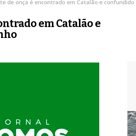
ote de onça é encontrado em Catalão e confundido
contrado em Catalão e
inho