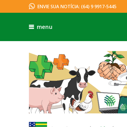
ENVIE SUA NOTÍCIA: (64) 9 9917-5445
menu