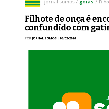
/
/
jornal somos
goiás
Filh
Filhote de onça é en
confundido com gat
POR
JORNAL SOMOS
|
03/02/2020