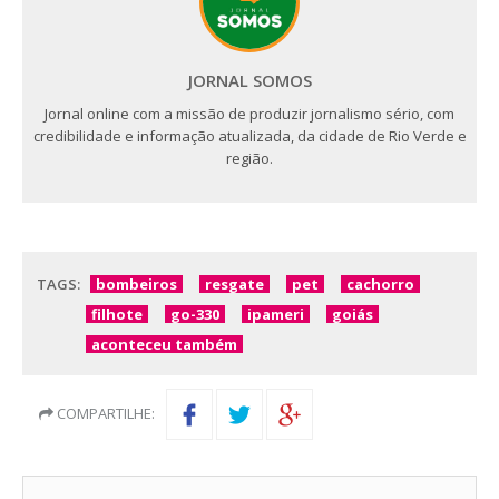
JORNAL SOMOS
Jornal online com a missão de produzir jornalismo sério, com
credibilidade e informação atualizada, da cidade de Rio Verde e
região.
TAGS:
bombeiros
resgate
pet
cachorro
filhote
go-330
ipameri
goiás
aconteceu também
COMPARTILHE: