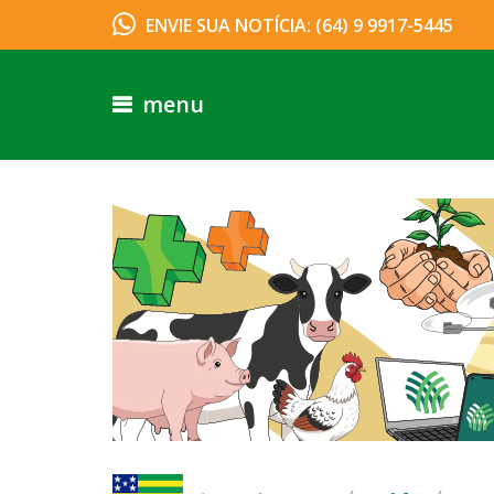
ENVIE SUA NOTÍCIA: (64) 9 9917-5445
menu