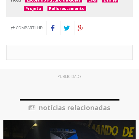
TAGS:
Escola do Futuro de Goiás
EFG
Drone
Projeto
Reflorestamento
COMPARTILHE:
PUBLICIDADE
notícias relacionadas