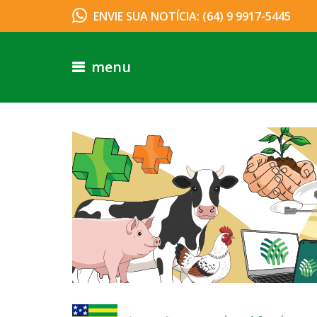
ENVIE SUA NOTÍCIA: (64) 9 9917-5445
menu