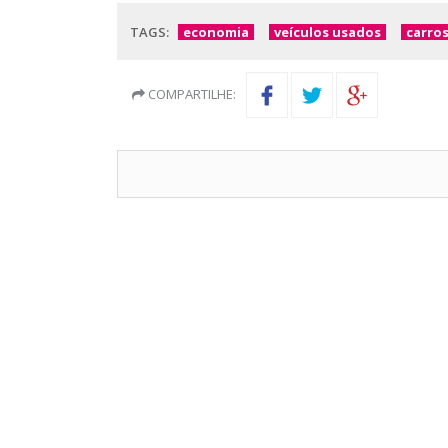
TAGS:
economia
veículos usados
carro
COMPARTILHE: