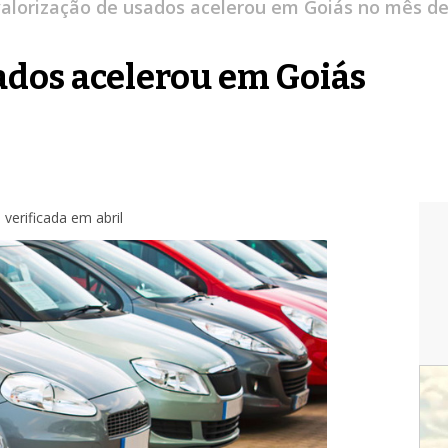
alorização de usados acelerou em Goiás no mês d
ados acelerou em Goiás
verificada em abril