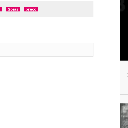
s
Goiás
preço