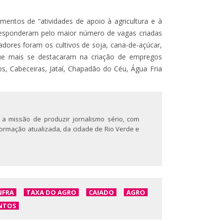
entos de “atividades de apoio à agricultura e à
 responderam pelo maior número de vagas criadas
dores foram os cultivos de soja, cana-de-açúcar,
 que mais se destacaram na criação de empregos
iros, Cabeceiras, Jataí, Chapadão do Céu, Água Fria
 a missão de produzir jornalismo sério, com
nformação atualizada, da cidade de Rio Verde e
NFRA
TAXA DO AGRO
CAIADO
AGRO
ANTOS