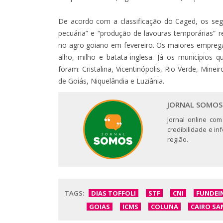
De acordo com a classificação do Caged, os segm
pecuária” e “produção de lavouras temporárias”
no agro goiano em fevereiro. Os maiores emprega
alho, milho e batata-inglesa. Já os municípios
foram: Cristalina, Vicentinópolis, Rio Verde, Mine
de Goiás, Niquelândia e Luziânia.
JORNAL SOMOS
Jornal online com
credibilidade e i
região.
TAGS:
DIAS TOFFOLI
STF
CNI
FUNDEI
GOIAS
ICMS
COLUNA
CAIRO S