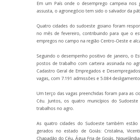
Em um País onde o desemprego campeia nos g
assusta, o agronegócio tem sido o salvador da pátr
Quatro cidades do sudoeste goiano foram respon
no mês de fevereiro, contribuindo para que o e
empregos no campo na região Centro-Oeste e alcan
Seguindo o desempenho positivo de janeiro, o Est
postos de trabalho com carteira assinada no a
Cadastro Geral de Empregados e Desempregados 
vagas, com 7.191 admissões e 5.084 desligamento
Um terço das vagas preenchidas foram para as cid
Céu. Juntos, os quatro municípios do Sudoeste
trabalhos no agro.
As quatro cidades do Sudoeste também estão
gerados no estado de Goiás: Cristalina, Vicenti
Chapadão do Céu, Água Fria de Goiás, Niquelândia 