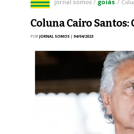
/
/
jornal somos
goiás
Colu
Coluna Cairo Santos
POR
JORNAL SOMOS
|
04/04/2023