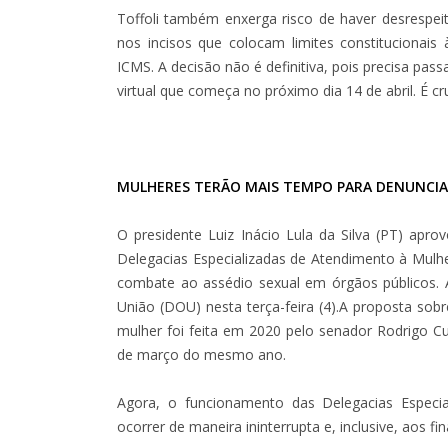
Toffoli também enxerga risco de haver desrespei
nos incisos que colocam limites constitucionais 
ICMS. A decisão não é definitiva, pois precisa pas
virtual que começa no próximo dia 14 de abril. É cr
MULHERES TERÃO MAIS TEMPO PARA DENUNCI
O presidente Luiz Inácio Lula da Silva (PT) ap
Delegacias Especializadas de Atendimento à Mulh
combate ao assédio sexual em órgãos públicos. 
União (DOU) nesta terça-feira (4).A proposta sob
mulher foi feita em 2020 pelo senador Rodrigo C
de março do mesmo ano.
Agora, o funcionamento das Delegacias Especi
ocorrer de maneira ininterrupta e, inclusive, aos fi