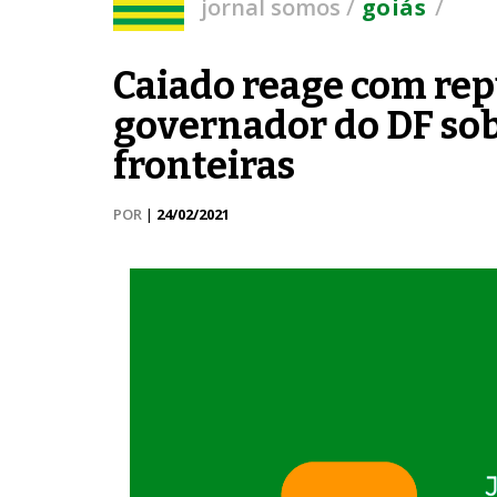
/
/
jornal somos
goiás
Caiado reage com repú
governador do DF so
fronteiras
POR
|
24/02/2021