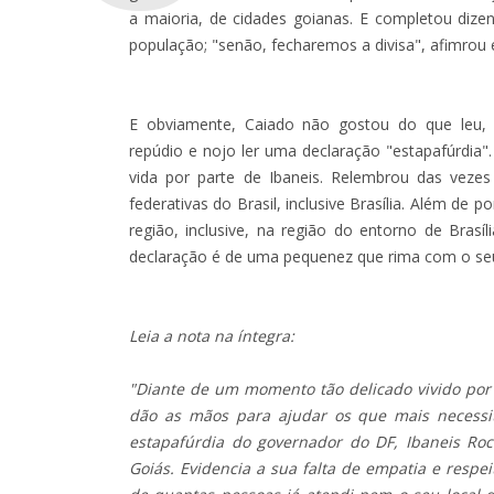
a maioria, de cidades goianas. E completou dize
população; "senão, fecharemos a divisa", afimrou e
E obviamente, Caiado não gostou do que leu,
repúdio e nojo ler uma declaração "estapafúrdia
vida por parte de Ibaneis. Relembrou das vezes
federativas do Brasil, inclusive Brasília. Além de
região, inclusive, na região do entorno de Brasí
declaração é de uma pequenez que rima com o se
Leia a nota na íntegra:
"Diante de um momento tão delicado vivido por
dão as mãos para ajudar os que mais necessi
estapafúrdia do governador do DF, Ibaneis Roc
Goiás. Evidencia a sua falta de empatia e respe