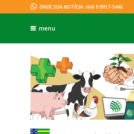
ENVIE SUA NOTÍCIA: (64) 9 9917-5445
menu