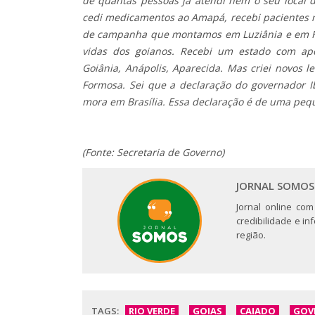
de quantas pessoas já atendi nem o seu local d
cedi medicamentos ao Amapá, recebi pacientes m
de campanha que montamos em Luziânia e em F
vidas dos goianos. Recebi um estado com ape
Goiânia, Anápolis, Aparecida. Mas criei novos l
Formosa. Sei que a declaração do governador
mora em Brasília. Essa declaração é de uma peq
(Fonte: Secretaria de Governo)
JORNAL SOMOS
Jornal online com
credibilidade e i
região.
TAGS:
RIO VERDE
GOIAS
CAIADO
GOV