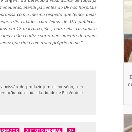
e origem. Eu defendo a vida, acima de tudo! Já
anauaras, atendi pacientes do DF nos hospitais
ormosa com o mesmo respeito que temos pelas
nas três cidades com leitos de UTI públicos:
eitos em 12 macrorregiões, entre elas Luziânia e
 Ibaneis não condiz com o pensamento de quem
uenez que rima com o seu próprio nome."
c
 a missão de produzir jornalismo sério, com
nformação atualizada, da cidade de Rio Verde e
ERNADOR
DISTRITO FEDERAL
DF