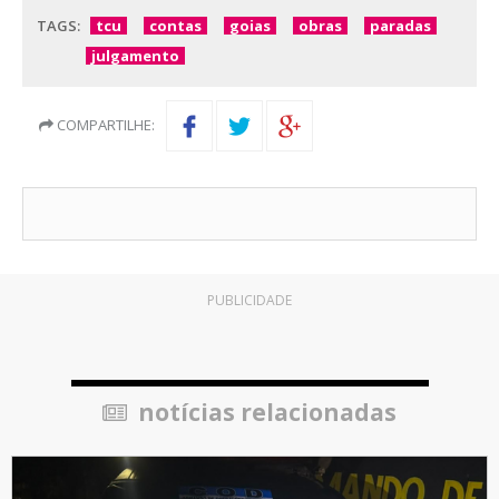
TAGS:
tcu
contas
goias
obras
paradas
julgamento
COMPARTILHE:
PUBLICIDADE
notícias relacionadas