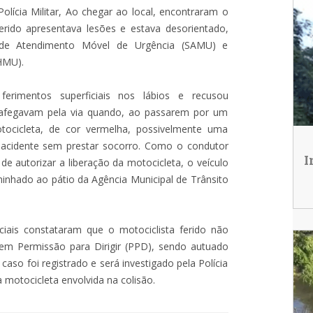
lícia Militar, Ao chegar ao local, encontraram o
ferido apresentava lesões e estava desorientado,
 de Atendimento Móvel de Urgência (SAMU) e
(HMU).
erimentos superficiais nos lábios e recusou
trafegavam pela via quando, ao passarem por um
tocicleta, de cor vermelha, possivelmente uma
 acidente sem prestar socorro. Como o condutor
I
de autorizar a liberação da motocicleta, o veículo
inhado ao pátio da Agência Municipal de Trânsito
ciais constataram que o motociclista ferido não
nem Permissão para Dirigir (PPD), sendo autuado
caso foi registrado e será investigado pela Polícia
a motocicleta envolvida na colisão.