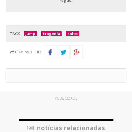
região.
TAGS:
jump
tragedia
salto
COMPARTILHE:
PUBLICIDADE
notícias relacionadas