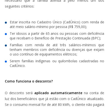
necessário que a família atenda a pelo menos um dos
seguintes critérios:
Estar inscrita no
Cadastro Único (CadÚnico)
com renda de
até
meio salário-mínimo por pessoa (R$ 759,00)
;
Ter
idosos a partir de 65 anos
ou pessoas com deficiência
que recebam o
Benefício de Prestação Continuada (BPC)
;
Famílias com renda de até
três salários-mínimos
que
tenham membros com deficiência ou doenças que exijam
o uso contínuo de equipamentos elétricos;
Serem
famílias indígenas ou quilombolas
cadastradas no
CadÚnico.
Como funciona o desconto?
O desconto será
aplicado automaticamente
na conta de
luz dos beneficiários que já estão com o CadÚnico atualizado.
Se o consumo mensal for de até 80 kWh, o cliente não pagará