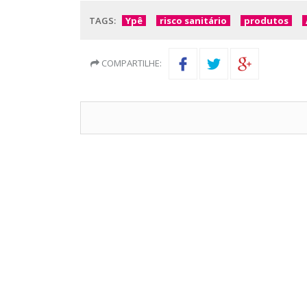
TAGS:
Ypê
risco sanitário
produtos
COMPARTILHE: