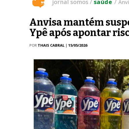
/
/
jornal somos
saúde
Anv
Anvisa mantém suspe
Ypê após apontar risc
POR
THAIS CABRAL
|
15/05/2026