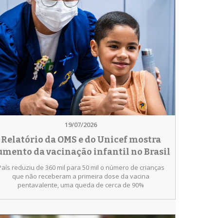
19/07/2026
Relatório da OMS e do Unicef mostra
umento da vacinação infantil no Brasil
País reduziu de 360 mil para 50 mil o número de crianças
que não receberam a primeira dose da vacina
pentavalente, uma queda de cerca de 90%