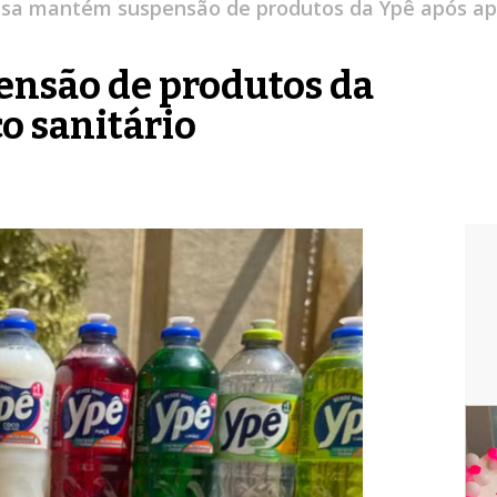
isa mantém suspensão de produtos da Ypê após apon
nsão de produtos da
o sanitário