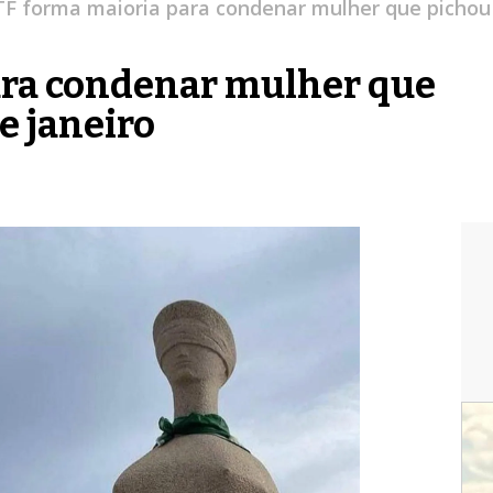
TF forma maioria para condenar mulher que pichou 
ara condenar mulher que
e janeiro