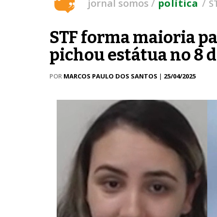
/
/
jornal somos
política
S
STF forma maioria p
pichou estátua no 8 d
POR
MARCOS PAULO DOS SANTOS
|
25/04/2025