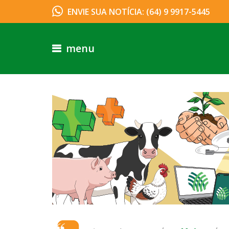
ENVIE SUA NOTÍCIA: (64) 9 9917-5445
menu