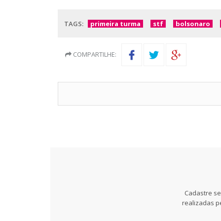
TAGS:
primeira turma
stf
bolsonaro
COMPARTILHE:
Cadastre se
realizadas p