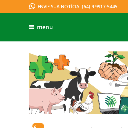
ENVIE SUA NOTÍCIA: (64) 9 9917-5445
menu