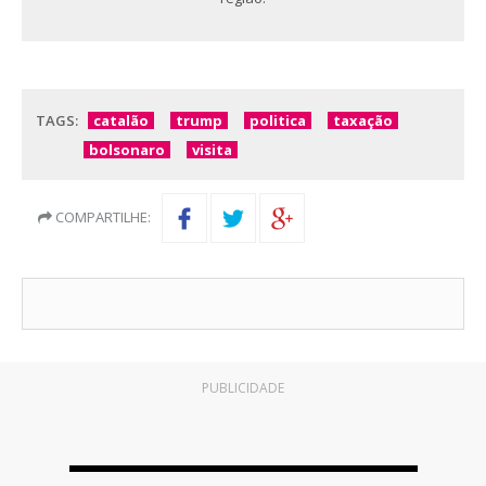
TAGS:
catalão
trump
politica
taxação
bolsonaro
visita
COMPARTILHE:
PUBLICIDADE