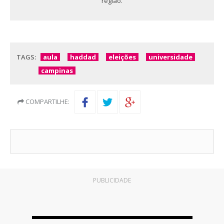
região.
TAGS:
aula
haddad
eleições
universidade
campinas
COMPARTILHE:
PUBLICIDADE