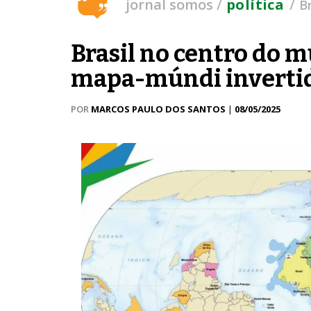
/
/
jornal somos
política
B
Brasil no centro do 
mapa-múndi inverti
POR
MARCOS PAULO DOS SANTOS
|
08/05/2025