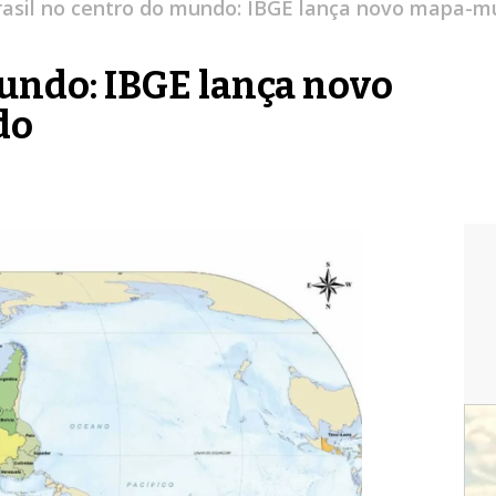
rasil no centro do mundo: IBGE lança novo mapa-mú
mundo: IBGE lança novo
do