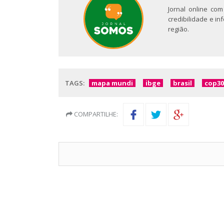
Jornal online com
credibilidade e i
região.
TAGS:
mapa mundi
ibge
brasil
cop30
COMPARTILHE: