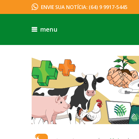
ENVIE SUA NOTÍCIA: (64) 9 9917-5445
menu