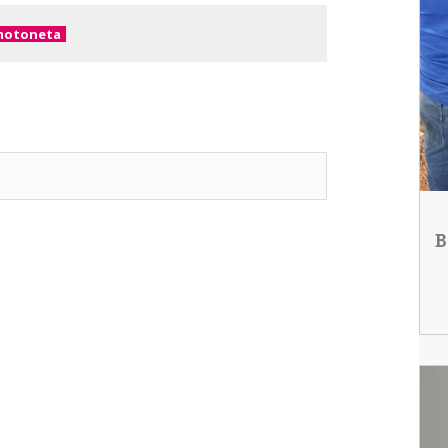
motoneta
B