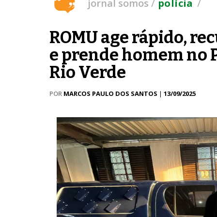
/
/
jornal somos
polícia
ROMU age rápido, re
e prende homem no P
Rio Verde
POR
MARCOS PAULO DOS SANTOS
|
13/09/2025