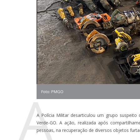
A
Foto: PMGO
A Polícia Militar desarticulou um grupo suspeit
Verde-GO. A ação, realizada após compartilhame
pessoas, na recuperação de diversos objetos furt