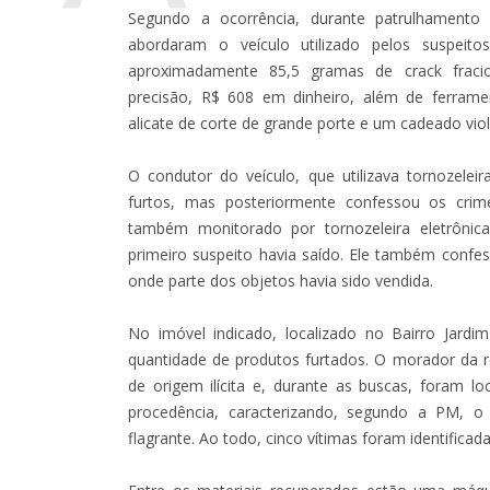
Segundo a ocorrência, durante patrulhamento 
abordaram o veículo utilizado pelos suspeito
aproximadamente 85,5 gramas de crack fraci
precisão, R$ 608 em dinheiro, além de ferrame
alicate de corte de grande porte e um cadeado vio
O condutor do veículo, que utilizava tornozeleir
furtos, mas posteriormente confessou os crim
também monitorado por tornozeleira eletrôni
primeiro suspeito havia saído. Ele também confes
onde parte dos objetos havia sido vendida.
No imóvel indicado, localizado no Bairro Jardi
quantidade de produtos furtados. O morador da re
de origem ilícita e, durante as buscas, foram 
procedência, caracterizando, segundo a PM, 
flagrante. Ao todo, cinco vítimas foram identificad