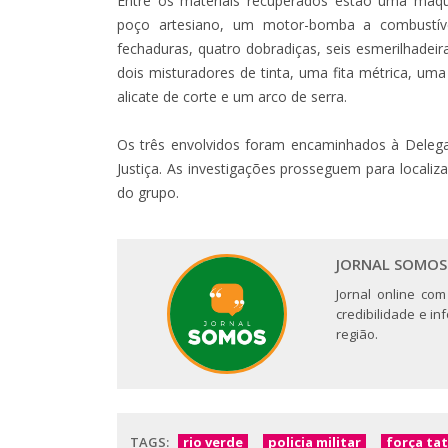
Entre os materiais recuperados estão uma máqui
poço artesiano, um motor-bomba a combustível,
fechaduras, quatro dobradiças, seis esmerilhadeira
dois misturadores de tinta, uma fita métrica, um
alicate de corte e um arco de serra.
Os três envolvidos foram encaminhados à Delegaci
Justiça. As investigações prosseguem para locali
do grupo.
JORNAL SOMOS
Jornal online com
credibilidade e i
região.
TAGS:
rio verde
policia militar
força tat