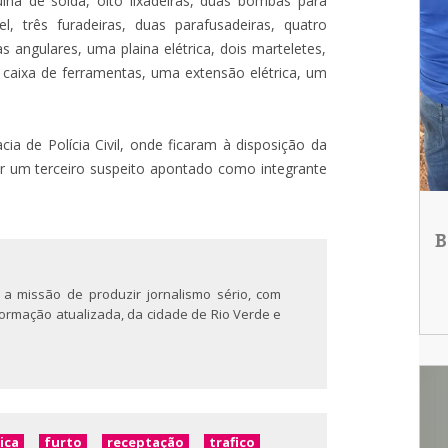
na de solda, oito lixadeiras, duas bombas para
 três furadeiras, duas parafusadeiras, quatro
s angulares, uma plaina elétrica, dois marteletes,
a caixa de ferramentas, uma extensão elétrica, um
a de Polícia Civil, onde ficaram à disposição da
zar um terceiro suspeito apontado como integrante
B
 a missão de produzir jornalismo sério, com
nformação atualizada, da cidade de Rio Verde e
ica
furto
receptação
trafico