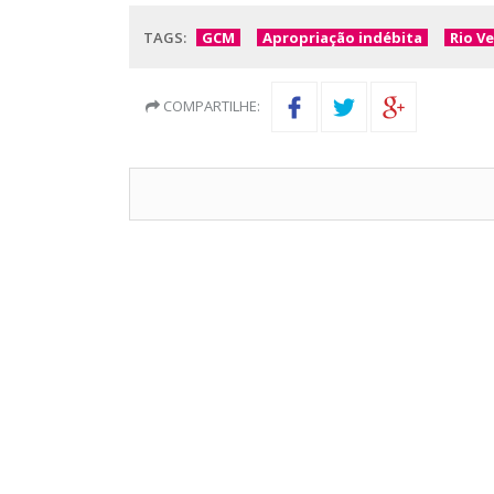
TAGS:
GCM
Apropriação indébita
Rio V
COMPARTILHE: