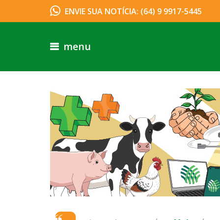
ENVIE SUA NOTÍCIA: (64) 9 9917-5445
menu