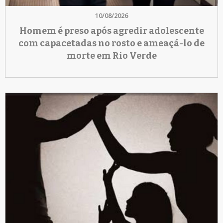
10/08/2026
Homem é preso após agredir adolescente
com capacetadas no rosto e ameaçá-lo de
morte em Rio Verde