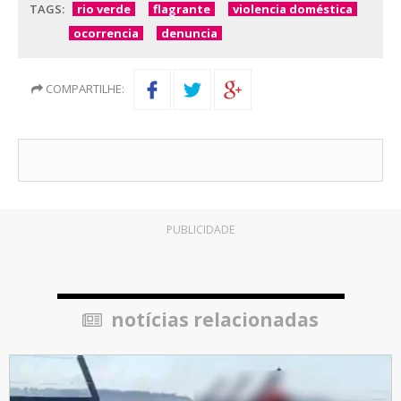
TAGS:
rio verde
flagrante
violencia doméstica
ocorrencia
denuncia
COMPARTILHE:
PUBLICIDADE
notícias relacionadas