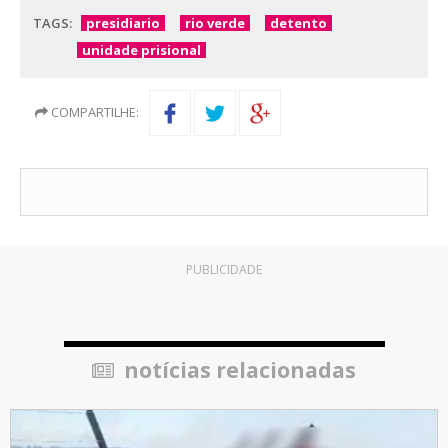
TAGS:
presidiario
rio verde
detento
unidade prisional
COMPARTILHE:
PUBLICIDADE
notícias relacionadas