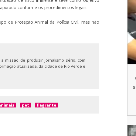
ituação de risco iminente e teve como objetivo
á apurado conforme os procedimentos legais.
o de Proteção Animal da Polícia Civil, mas não
 a missão de produzir jornalismo sério, com
nformação atualizada, da cidade de Rio Verde e
s
animais
pet
flagrante