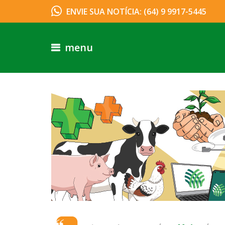
ENVIE SUA NOTÍCIA: (64) 9 9917-5445
menu