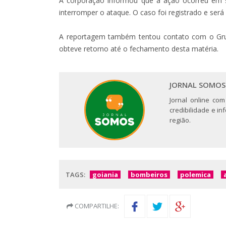
A corporação informou que a ação ocorreu em s
interromper o ataque. O caso foi registrado e ser
A reportagem também tentou contato com o Grup
obteve retorno até o fechamento desta matéria.
JORNAL SOMOS
Jornal online com
credibilidade e i
região.
TAGS:
goiania
bombeiros
polemica
COMPARTILHE: