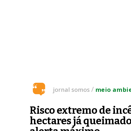
/
jornal somos
meio ambi
Risco extremo de inc
hectares já queimado