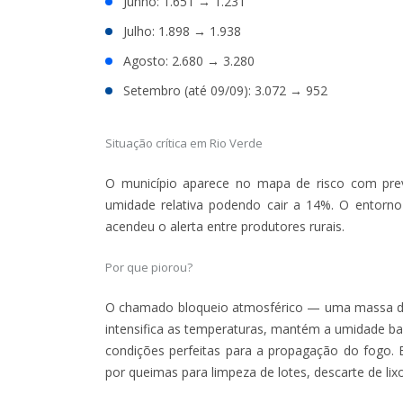
Junho: 1.651 → 1.231
Julho: 1.898 → 1.938
Agosto: 2.680 → 3.280
Setembro (até 09/09): 3.072 → 952
Situação crítica em Rio Verde
O município aparece no mapa de risco com pre
umidade relativa podendo cair a 14%. O entorno 
acendeu o alerta entre produtores rurais.
Por que piorou?
O chamado bloqueio atmosférico — uma massa d
intensifica as temperaturas, mantém a umidade bai
condições perfeitas para a propagação do fogo.
por queimas para limpeza de lotes, descarte de lix