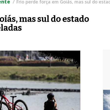
/
ente
Frio perde força em Goiás, mas sul do est
oiás, mas sul do estado
eladas