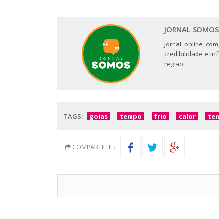
JORNAL SOMOS
Jornal online com
credibilidade e i
região.
TAGS:
goias
tempo
frio
calor
te
COMPARTILHE: